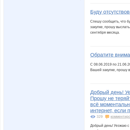
Mamaya
Marsse
Буду отсутствов
Спешу сообщить, что бу
закупке, прошу выслать
NASIK
NNnatal
сентября месяца.
Noatel
OXMA
Обратите внима
С 08.06.2019 по 21.06.2
Вашей закупке, прошу в
Robi
Sc@rle
Добрый день! Уез
Прошу не теряй
всё моментально
Valletta
VerukS
интернет, если 
329
комментир
Добрый день! Уезжаю с 1