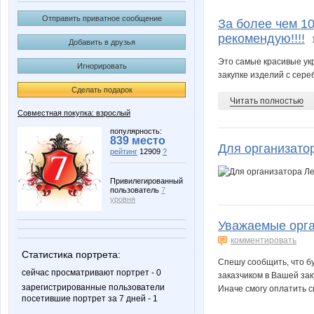
AliSharo
Ang
Отправить приватное сообщение
За более чем 1
рекомендую!!!!
Добавить в друзья
Это самые красивые ук
Игнорировать
Beliya
BlonMi
закупке изделий с сереб
Сделать подарок
Читать полностью
Совместная покупка: взрослый
DiLena
Diamond 
популярность:
839 место
Для организато
рейтинг
12909
?
Привилегированный
пользователь
7
Kathrin
Kceny
уровня
Уважаемые орга
комментировать
Статистика портрета:
Lia85
Lisenok
Спешу сообщить, что бу
сейчас просматривают портрет - 0
заказчиком в Вашей заку
зарегистрированные пользователи
Иначе смогу оплатить св
посетившие портрет за 7 дней - 1