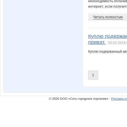
anetta_a
angel_xx
необходимость оплачива
интернет, если получит
Читать полностью
brunia
ca
Куплю подержан
приват.
03.02.2018 
fadilena
fns10
Куплю подержанный авт
1
julia-dem
julia080
© 2026 ООО «Сеть городских порталов» ·
Реклама н
ku-ku-shonok
kys197
link3
lora_d